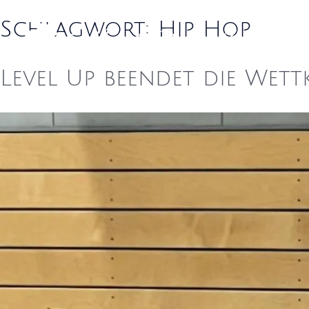
Schlagwort:
Hip Hop
Tanzkurse
Tanzschule
Even
Level Up beendet die Wet