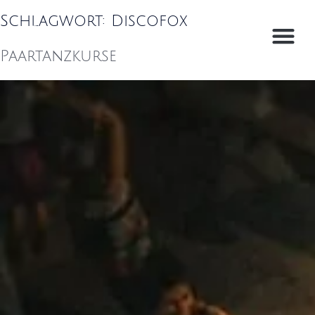
Schlagwort:
Discofox
Paartanzkurse